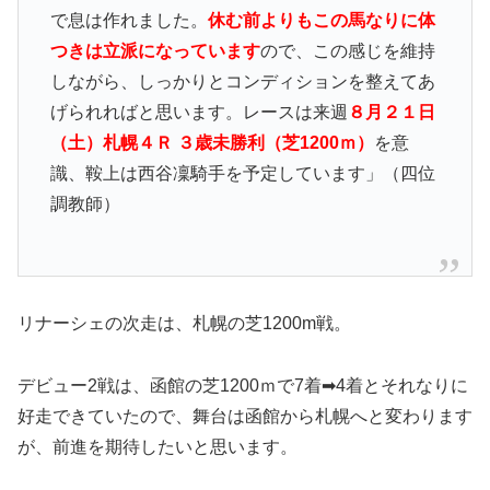
で息は作れました。
休む前よりもこの馬なりに体
つきは立派になっています
ので、この感じを維持
しながら、しっかりとコンディションを整えてあ
げられればと思います。レースは来週
８月２１日
（土）札幌４Ｒ ３歳未勝利（芝1200ｍ）
を意
識、鞍上は西谷凜騎手を予定しています」（四位
調教師）
リナーシェの次走は、札幌の芝1200m戦。
デビュー2戦は、函館の芝1200ｍで7着➡4着とそれなりに
好走できていたので、舞台は函館から札幌へと変わります
が、前進を期待したいと思います。