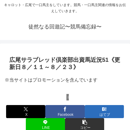
キャロット・広尾で一口馬主をしています。競馬・一口馬主関連の情報をお伝
えしていきます。
徒然なる回遊記〜競馬備忘録〜
広尾サラブレッド倶楽部出資馬近況51《更
新日８／１１～８／２３》
※当サイトはプロモーションを含んでいます
広尾サラブレッド倶楽部
X
Facebook
はてブ
LINE
コピー