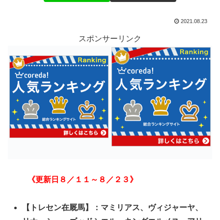
2021.08.23
スポンサーリンク
《更新日８／１１～８／２３》
【トレセン在厩馬】：マミリアス、ヴィジャーヤ、