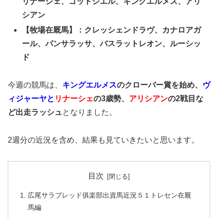
リナーシェ、ゴッドシエル、キングエルメス、アリ
シアン
【牧場在厩馬】：クレッシェンドラヴ、カナロアガ
ール、パンサラッサ、バスラットレオン、ルーシッ
ド
今週の競馬は、
キングエルメス
のクローバー賞を始め、
ヴ
ィジャーヤ
と
リナーシェ
の3歳勢、
アリシアン
の2戦目な
ど出走ラッシュ
となりました。
2週分の近況を含め、結果も見ていきたいと思います。
目次
広尾サラブレッド俱楽部出資馬近況５１トレセン在厩
馬編