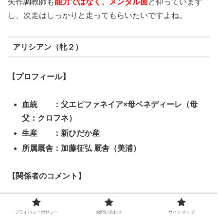
矢作調教師も
能力ではなく、メンタル面
と仰っています
し、次走はしっかりと走ってもらいたいですよね。
アリシアン（牝２）
【プロフィール】
血統 ：父エピファネイア×母ベネディーレ（母
父：クロフネ）
生産 ：新ひだか産
所属厩舎：加藤征弘
厩舎（美浦）
【関係者のコメント】
プライバシーポリシー
お問い合わせ
サイトマップ
21.08.21