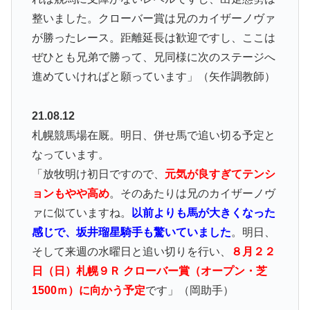
整いました。クローバー賞は兄のカイザーノヴァ
が勝ったレース。距離延長は歓迎ですし、ここは
ぜひとも兄弟で勝って、兄同様に次のステージへ
進めていければと願っています」（矢作調教師）
21.08.12
札幌競馬場在厩。明日、併せ馬で追い切る予定と
なっています。
「放牧明け初日ですので、
元気が良すぎてテンシ
ョンもやや高め
。そのあたりは兄のカイザーノヴ
ァに似ていますね。
以前よりも馬が大きくなった
感じで、坂井瑠星騎手も驚いていました
。明日、
そして来週の水曜日と追い切りを行い、
８月２２
日（日）札幌９Ｒ クローバー賞（オープン・芝
1500ｍ）に向かう予定
です」（岡助手）