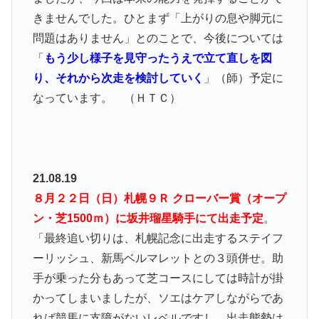
きませんでした。ひとまず「上がりの息や脚元に
問題はありません」とのことで、今後については
「
もう少し様子を見守ったうえで立て直しを図
り、それから次走を検討していく
」（師）予定に
なっています。 （ＨＴＣ）
21.08.19
８月２２日（日）札幌９Ｒ クローバー賞（オープ
ン・芝1500ｍ）に坂井瑠星騎手にて出走予定
。
「最終追い切りは、札幌記念に出走するステイフ
ーリッシュ、新馬ベルマレットとの３頭併せ。助
手が乗った分もあって芝コースにしては時計が掛
かってしまいましたが、ソエはケアしながらであ
れば競馬に支障がないレベルですし、出走態勢は