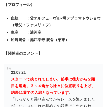
【プロフィール】
血統 ：父オルフェーヴル×
母デプロマトウショウ
（母父：ファスリエフ）
生産 ：浦河産
所属厩舎：池江泰寿
厩舎（栗東）
【関係者のコメント】
21.08.21
スタートで挟まれてしまい、前半は後方から２頭
目を追走。３～４角から徐々に位置取りを上げ、
結果11着での入線となっています
。
「しっかりと乗り込んでからレースを迎えました
が、なにぶんこれが初めての競馬でしたからね。