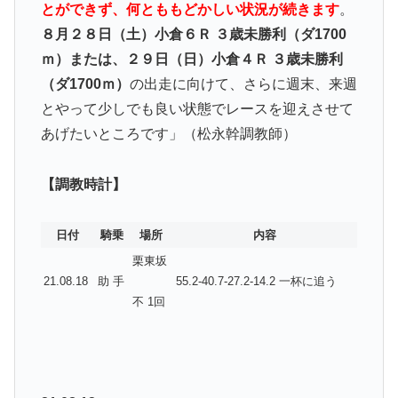
とができず、何とももどかしい状況が続きます
。
８月２８日（土）小倉６Ｒ ３歳未勝利（ダ1700
ｍ）または、２９日（日）小倉４Ｒ ３歳未勝利
（ダ1700ｍ）
の出走に向けて、さらに週末、来週
とやって少しでも良い状態でレースを迎えさせて
あげたいところです」（松永幹調教師）
【調教時計】
日付
騎乗
場所
内容
栗東坂
21.08.18
助 手
55.2-40.7-27.2-14.2 一杯に追う
不 1回