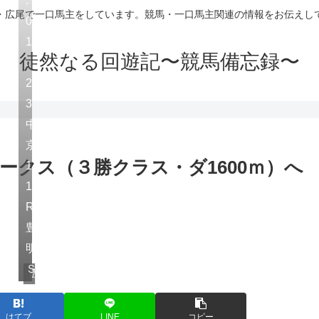
・広尾で一口馬主をしています。競馬・一口馬主関連の情報をお伝えし
0
1
徒然なる回遊記〜競馬備忘録〜
.
2
3
中
京
ークス（３勝クラス・ダ1600ｍ）へ
1
1
R
豊
明
Ｓ
広尾サラブレッド倶楽部
はてブ
LINE
コピー