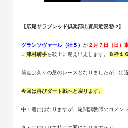
【広尾サラブレッド倶楽部出資馬近況⑫-2】
グランソヴァール（牡５）
が
２
月７日（日）東
に
津村騎手
を鞍上に迎え出走します。
８
枠１
前走は久々の芝のレースとなりましたが、出遅れ
今回は再びダート戦へと戻ります。
中１週にはなりますが、尾関調教師のコメン
あとはやはり気持ちの面になりますかね。