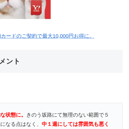
Mカードのご契約で最大10,000円お得に。
メント
能な状態に。
きのう坂路にて無理のない範囲で５
気になる点はなく、
中１週にしては雰囲気も悪く