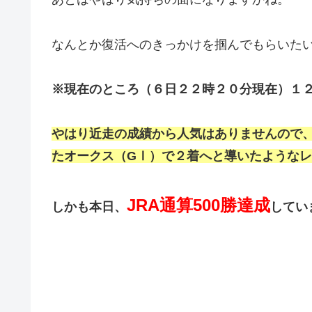
なんとか復活へのきっかけを掴んでもらいた
※現在のところ（６日２２時２０分現在）１２番
やはり近走の成績から人気はありませんので
たオークス（GⅠ）で２着へと導いたような
JRA通算500勝達成
しかも本日、
してい