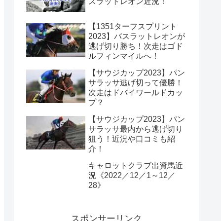
スラットレオン近況！
【1351ターフスプリント
2023】バスラットレオンが
逃げ切り勝ち！次走はゴド
ルフィンマイルへ！
【サウジカップ2023】パン
サラッサ逃げ切って優勝！
次走はドバイワールドカッ
プ？
【サウジカップ2023】パン
サラッサ最内から逃げ切り
狙う！近況や口コミも紹
介！
キャロットクラブ出資馬近
況《2022／12／1～12／
28》
スポンサーリンク