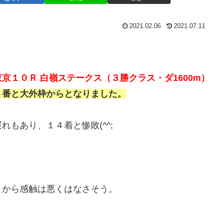
2021.02.06
2021.07.11
京１０Ｒ 白嶺ステークス（３勝クラス・ダ1600m）
６番と大外枠からとなりました。
もあり、１４着と惨敗(^^;
トから感触は悪くはなさそう。