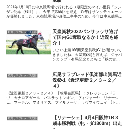
成績
2021年1月10日に中京競馬場で行われる３歳限定のマイル重賞「シン
ザン記念（GⅢ）」。今年で第55回を迎え、昨年はサンクテュエール
が優勝しました。京都競馬場が改修工事中のため、今年は中京競馬場
での開催となります。1月5日時点で、出走予定馬...
天皇賞秋2022パンサラッサ逃げ
広尾サラブレッド倶楽部
て国内G1奪取なるか！近況も紹
介！
いよいよ第166回天皇賞秋(G1)が近づいて
きましたね。天皇賞(秋)と言えば、ジャパ
ンカップ・有馬記念とともに「秋の古馬
三冠競走」の1つとされていて、競馬ファ
ンには注目のレースではないでしょう
か？特に今年は、国内外のG1タイトルを
広尾サラブレッド倶楽部出資馬近
広尾サラブレッド倶楽部
持つ5頭を...
況⑫-1《近況更新２／３～２／
４》
《近況更新２／３～２／４》 【牧場在厩馬】：クレッシェンドラ
ヴ、カナロアガール、バスラットレオン、ヴィジャーヤ、リナーシ
ェ、マーテル、マミリアス、フィルメーザ、ラヴマイウェイ 【トレ
セン在厩馬】：エベーヌ、マミリアス、ゴッドシエル今週の競馬...
【リナーシェ】4月4日阪神1R 3
広尾サラブレッド倶楽部
歳未勝利戦（牝・ダ1800m）出走