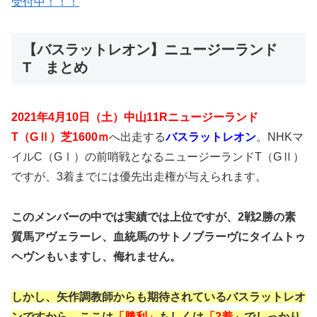
受付中！！！
【バスラットレオン】ニュージーランド
T まとめ
2021年4月10日（土）中山11Rニュージーランド
T（GⅡ）芝1600ｍ
へ出走する
バスラットレオン
。NHKマ
イルC（GⅠ）の前哨戦となるニュージーランドT（GⅡ）
ですが、3着までには優先出走権が与えられます。
このメンバーの中では実績では上位ですが、2戦2勝の素
質馬アヴェラーレ、血統馬のサトノブラーヴにタイムトゥ
ヘヴンもいますし、侮れません。
しかし、矢作調教師からも期待されているバスラットレオ
ンですから、ここは
「勝利」
もしくは
「2着」
でしっかり