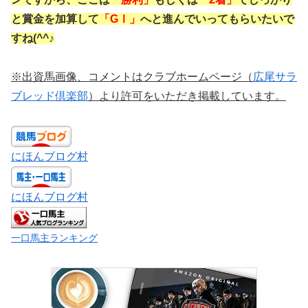
と賞金を加算して
「GⅠ」
へと進んでいってもらいたいで
すね(^^♪
※出資馬画像、コメントはクラブホームページ（
広尾サラ
ブレッド倶楽部
）より許可をいただき掲載しています。
にほんブログ村
にほんブログ村
一口馬主ランキング