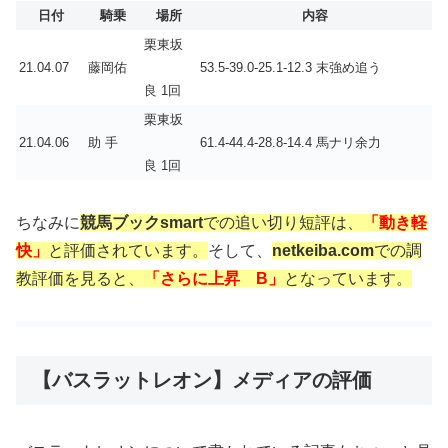
日付
騎乗
場所
内容
栗東坂
21.04.07
藤岡佑
53.5-39.0-25.1-12.3 末強め追う
良 1回
栗東坂
21.04.06
助 手
61.4-44.4-28.8-14.4 馬ナリ余力
良 1回
ちなみに
競馬ブックsmart
での追い切り短評は、
「動き軽
快」
と評価されています。
そして、
netkeiba.com
での調
教評価を見ると、
「さらに上昇 B」
となっています。
【バスラットレオン】メディアの評価