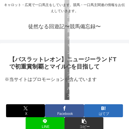
.
キャロット・広尾で一口馬主をしています。競馬・一口馬主関連の情報をお伝
0
えしていきます。
2
更
徒然なる回遊記〜競馬備忘録〜
新
チ
ャ
ン
【バスラットレオン】ニュージーランドT
ピ
で初重賞制覇とマイルCを目指して
オ
ン
※当サイトはプロモーションを含んでいます
ヒ
ル
ズ
広尾サラブレッド倶楽部
X
Facebook
はてブ
LINE
コピー