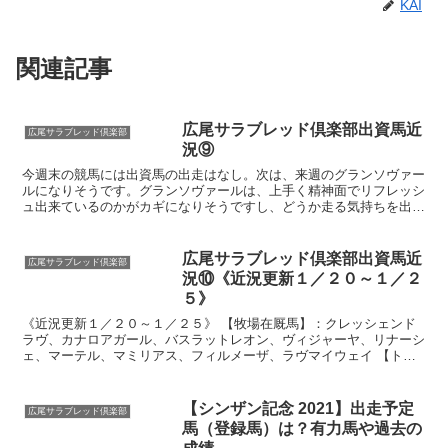
KAI
関連記事
広尾サラブレッド倶楽部出資馬近
広尾サラブレッド倶楽部
況⑨
今週末の競馬には出資馬の出走はなし。次は、来週のグランソヴァー
ルになりそうです。グランソヴァールは、上手く精神面でリフレッシ
ュ出来ているのかがカギになりそうですし、どうか走る気持ちを出し
てくれますように！では、出資馬それぞれの近況を見ていき...
広尾サラブレッド倶楽部出資馬近
広尾サラブレッド倶楽部
況⑩《近況更新１／２０～１／２
５》
《近況更新１／２０～１／２５》 【牧場在厩馬】：クレッシェンド
ラヴ、カナロアガール、バスラットレオン、ヴィジャーヤ、リナーシ
ェ、マーテル、マミリアス、フィルメーザ、ラヴマイウェイ 【トレ
セン在厩馬】：パンサラッサ、エベーヌ、ゴッドシエル先週...
【シンザン記念 2021】出走予定
広尾サラブレッド倶楽部
馬（登録馬）は？有力馬や過去の