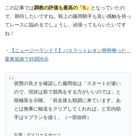
この記事では
調教の評価も最高の
「S」
となっていたの
で、期待したいですね。鞍上の藤岡騎手も良い感触を持っ
てレースに臨めるでしょうし、頑張ってもらいたいです
ね！
・
【ニュージーランドＴ】バスラットレオン態勢整った
栗東坂路で好調誇示
状態の良さを確認した藤岡佑は「スタートが速い
ので、現状は前で競馬をする方がいいのでは」と
積極策を示唆。「前走後も順調に来ています。あ
とは無事に輸送をクリアしてくれれば」と宮内助
手はＶプランを描く。（一部抜粋）
引用：デイリースポーツ