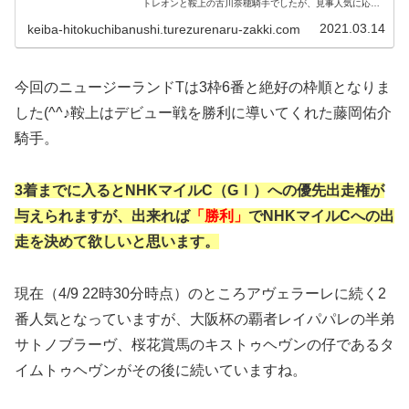
トレオンと鞍上の古川奈穂騎手でしたが、見事人気に応
え、それぞれ待望の２勝目と嬉しい初勝利を挙げました。
圧倒的１番人気となっていて、鞍上の...
2021.03.14
keiba-hitokuchibanushi.turezurenaru-zakki.com
今回のニュージーランドTは3枠6番と絶好の枠順となりま
した(^^♪鞍上はデビュー戦を勝利に導いてくれた藤岡佑介
騎手。
3着までに入るとNHKマイルC（GⅠ）への優先出走権が
与えられますが、出来れば
「勝利」
でNHKマイルCへの出
走を決めて欲しいと思います。
現在（4/9 22時30分時点）のところアヴェラーレに続く2
番人気となっていますが、大阪杯の覇者レイパパレの半弟
サトノブラーヴ、桜花賞馬のキストゥヘヴンの仔であるタ
イムトゥヘヴンがその後に続いていますね。