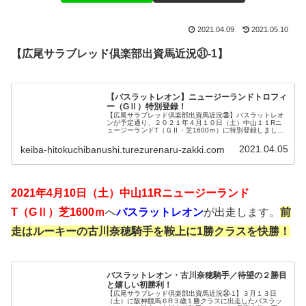
2021.04.09
2021.05.10
【広尾サラブレッド倶楽部出資馬近況㉛-1】
【バスラットレオン】ニュージーランドトロフィ
ー（GⅡ）特別登録！
【広尾サラブレッド倶楽部出資馬近況㉚】バスラットレオ
ンが予定通り、２０２１年４月１０日（土）中山１１Rニ
ュージーランドT（ＧⅡ・芝1600ｍ）に特別登録しまし
た。今回はバスラットレオンとそのライバル馬たちの考察
も簡単にしていきたいと思います...
2021.04.05
keiba-hitokuchibanushi.turezurenaru-zakki.com
2021年4月10日（土）中山11Rニュージーランド
T（GⅡ）芝1600ｍ
へ
バスラットレオン
が出走します。
前
走はルーキーの古川奈穂騎手を鞍上に1勝クラスを快勝！
バスラットレオン・古川奈穂騎手／待望の２勝目
と嬉しい初勝利！
【広尾サラブレッド倶楽部出資馬近況㉔-1】３月１３日
（土）に阪神競馬６R３歳１勝クラスに出走したバスラッ