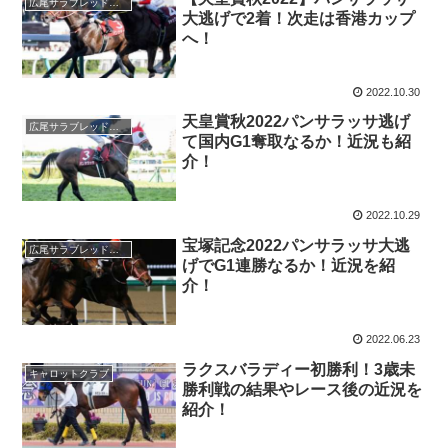
広尾サラブレッド倶楽部
大逃げで2着！次走は香港カップ
へ！
2022.10.30
天皇賞秋2022パンサラッサ逃げ
広尾サラブレッド倶楽部
て国内G1奪取なるか！近況も紹
介！
2022.10.29
宝塚記念2022パンサラッサ大逃
広尾サラブレッド倶楽部
げでG1連勝なるか！近況を紹
介！
2022.06.23
ラクスバラディー初勝利！3歳未
キャロットクラブ
勝利戦の結果やレース後の近況を
紹介！