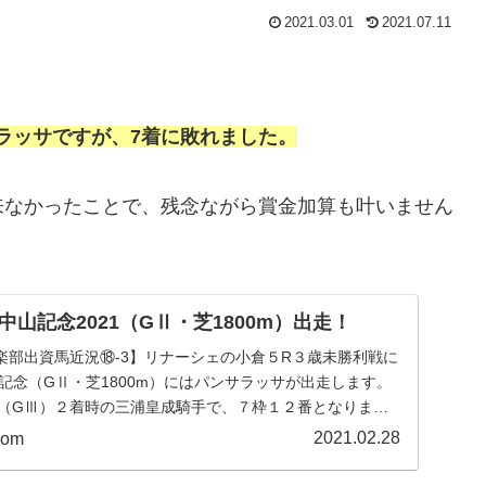
2021.03.01
2021.07.11
サラッサですが、7着に敗れました。
来なかったことで、残念ながら賞金加算も叶いません
山記念2021（GⅡ・芝1800m）出走！
楽部出資馬近況⑱‐3】リナーシェの小倉５R３歳未勝利戦に
記念（GⅡ・芝1800m）にはパンサラッサが出走します。
I賞（GⅢ）２着時の三浦皇成騎手で、７枠１２番となりまし
2021.02.28
com