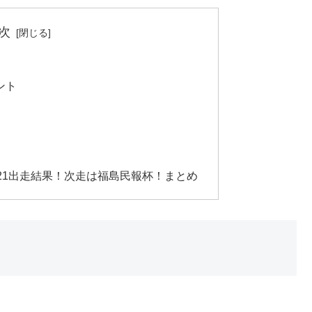
次
ント
21出走結果！次走は福島民報杯！まとめ