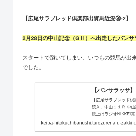
【広尾サラブレッド倶楽部出資馬近況⑳‐2】
2月28日の中山記念（GⅡ）へ出走したパン
スタートで躓いてしまい、いつもの競馬が出
でした。
【パンサラッサ】中
【広尾サラブレッド倶
続き、中山１１Ｒ 中山
鞍上はラジオNIKKE
た。今日...
keiba-hitokuchibanushi.turezurenaru-zakki.