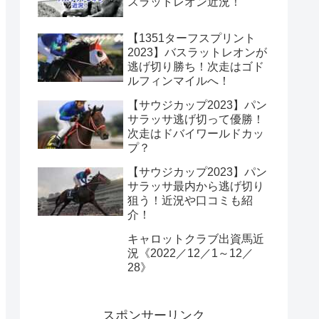
スラットレオン近況！
【1351ターフスプリント
2023】バスラットレオンが
逃げ切り勝ち！次走はゴド
ルフィンマイルへ！
【サウジカップ2023】パン
サラッサ逃げ切って優勝！
次走はドバイワールドカッ
プ？
【サウジカップ2023】パン
サラッサ最内から逃げ切り
狙う！近況や口コミも紹
介！
キャロットクラブ出資馬近
況《2022／12／1～12／
28》
スポンサーリンク