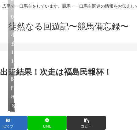
・広尾で一口馬主をしています。競馬・一口馬主関連の情報をお伝えし
.
0
徒然なる回遊記〜競馬備忘録〜
7
小
倉
1
1
1出走結果！次走は福島民報杯！
R
関
門
橋
Ｓ
広尾サラブレッド倶楽部
はてブ
LINE
コピー