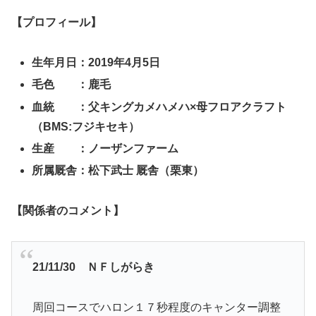
【プロフィール】
生年月日：2019年4月5日
毛色 ：鹿毛
血統 ：父キングカメハメハ×母フロアクラフト
（BMS:フジキセキ）
生産 ：ノーザンファーム
所属厩舎：
松下武士 厩舎（栗東）
【関係者のコメント】
21/11/30 ＮＦしがらき
周回コースでハロン１７秒程度のキャンター調整