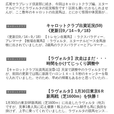
広尾サラブレッド倶楽部に続き、今回はキャロットクラブ編。エター
ナルピースとラヴォルタの近況報告です！以前も書いたかもしれませ
んが、ここ数年のキャロットの出資馬は、とにかく怪我や体質面が影
響して引退となったのが多くて(^^;その為、3歳以上の...
キャロットクラブ出資近況(59)
キャロットクラブ
《更新日9／14～9／18》
《更新日9／14～9／18》 【トレセン在厩馬】：ラクスバラディー、
アレマーナ 【牧場在厩馬】：ラヴォルタ、エターナルピース全馬放
牧に出されていましたが、2歳馬のラクスバラディーとアレマーナの
2頭が帰厩しました。どちらも特に問題もなく、順調...
【ラヴォルタ】次走はまだ・・・
キャロットクラブ
時間をかけてじっくり調整中
【キャロットクラブ出資馬近況㉕‐1】天栄で調整中のラヴォルタです
が、前回の更新では既に坂路でハロン１４～１５秒のキャンターを取
り入れていました。そのため、早めの帰厩もあるかと思っていたので
すが・・・早速、近況を見ていきましょう。 (adsb...
【ラヴォルタ】1月30日東京6Ｒ
キャロットクラブ
新馬戦（芝1600m）を快勝！
1月30日の東京6R新馬戦（芝1600ｍ）に出走したラヴォルタ（牝3）
ですが、見事1番人気に応え優勝！鞍上のルメール騎手も馬に負担を
掛けず、上手に乗ってくれていましたし、ラヴォルタの競馬センスの