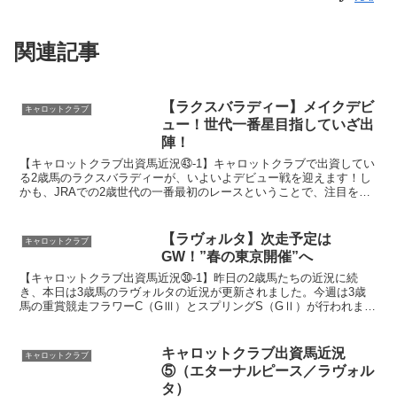
関連記事
【ラクスバラディー】メイクデビ
キャロットクラブ
ュー！世代一番星目指していざ出
陣！
【キャロットクラブ出資馬近況㊸-1】キャロットクラブで出資してい
る2歳馬のラクスバラディーが、いよいよデビュー戦を迎えます！し
かも、JRAでの2歳世代の一番最初のレースということで、注目を集
めるレースでもありますね(^^♪鞍上は、昨年デアリ...
【ラヴォルタ】次走予定は
キャロットクラブ
GW！”春の東京開催”へ
【キャロットクラブ出資馬近況㉚-1】昨日の2歳馬たちの近況に続
き、本日は3歳馬のラヴォルタの近況が更新されました。今週は3歳
馬の重賞競走フラワーC（GⅢ）とスプリングS（GⅡ）が行われま
す。牝馬重賞のフラワーCはトライアルレースではありませ...
キャロットクラブ出資馬近況
キャロットクラブ
⑤（エターナルピース／ラヴォル
タ）