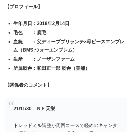
【プロフィール】
生年月日：2018年2月14日
毛色 ：鹿毛
血統 ：父ディープブリランテ×母ピースエンブレ
ム（BMS:ウォーエンブレム）
生産 ：ノーザンファーム
所属厩舎：和田正一郎
厩舎（美浦）
【関係者のコメント】
2
1/11/30 ＮＦ天栄
トレッドミル調整か周回コースで軽めのキャンタ